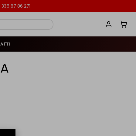
335 87 86 271
ATTI
TA