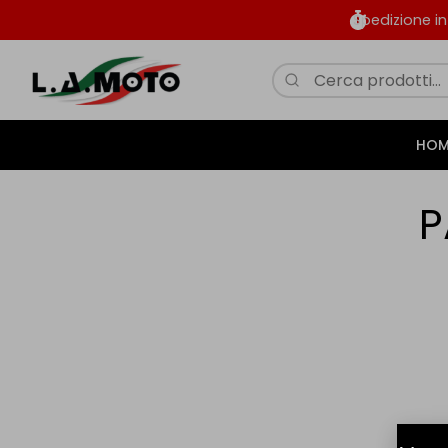
Spedizione i
HOM
P