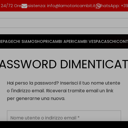
n 24/72 Ore
Assistenza: info@lamotoricambit.it
WhatsApp: +39 
EPAGE
CHI SIAMO
SHOP
RICAMBI APE
RICAMBI VESPA
CASCHI
CONT
ASSWORD DIMENTICA
Hai perso la password? Inserisci il tuo nome utente
o l'indirizzo email. Riceverai tramite email un link
per generarne una nuova.
Nome utente o indirizzo email
*